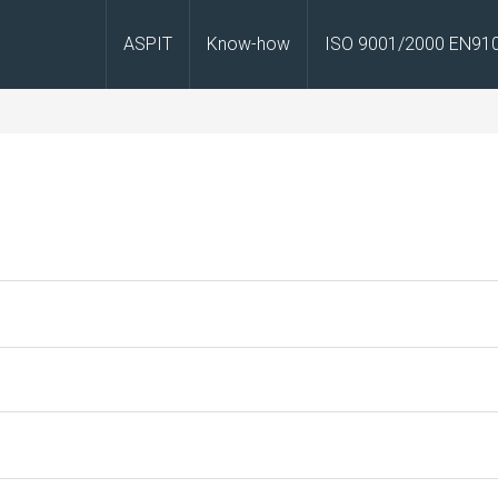
ASPIT
Know-how
ISO 9001/2000 EN91