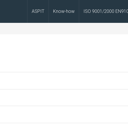
ASPIT
Know-how
ISO 9001/2000 EN91